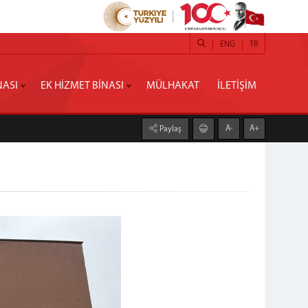
ENG
TR
NASI
EK HİZMET BİNASI
MÜLHAKAT
İLETİŞİM
A-
A+
Paylaş