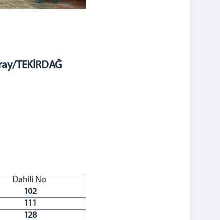
Saray/TEKİRDAĞ
Dahili No
102
111
128