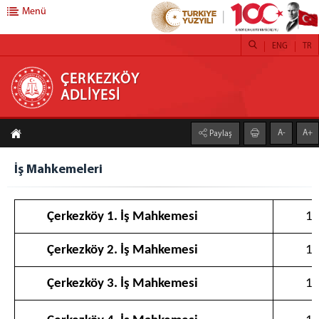
Menü
ENG
TR
ÇERKEZKÖY ADLİYESİ
ÇERKEZKÖY
ADLİYESİ
ANASAYFA
A-
A+
Paylaş
ANA HİZMET BİNASI
ÇERKEZKÖY ADALET SARAYI
İş Mahkemeleri
CUMHURİYET BAŞSAVCILIĞI
CUMHURİYET BAŞSAVCISI
Çerkezköy 1. İş Mahkemesi
1
CUMHURİYET BAŞSAVCILIĞI BÜROLARI
ADALET KOMİSYONU
Çerkezköy 2. İş Mahkemesi
1
KOMİSYON BAŞKANI
Çerkezköy 3. İş Mahkemesi
1
KOMİSYON ÜYELERİ
Asliye Ceza Mahkemeleri