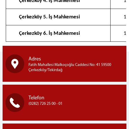
Çerkezköy 4. İş Mahkemesi
1
Sulh Ceza Hakimliği
Aile Mahkemeleri
Çerkezköy 5. İş Mahkemesi
1
İcra Mahkemeleri
İnfaz Hakimliği
Çerkezköy 6. İş Mahkemesi
1
İcra Dairesi
Müstemir Yetkili Hakimlerin İzin Durumları
EK HİZMET BİNASI
Adres
Ek Hizmet Binası
Fatih Mahallesi Malkoçoğlu Caddesi No: 41 59500
Asliye Hukuk Mahkemeleri
Çerkezköy/Tekirdağ
Sulh Hukuk Mahkemeleri
İş Mahkemeleri
MÜLHAKAT
Telefon
(0282) 726 25 00 - 01
İLETİŞİM