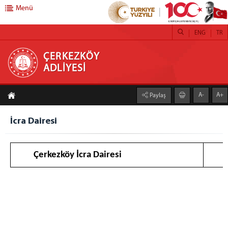
Menü
ENG
TR
ÇERKEZKÖY ADLİYESİ
ÇERKEZKÖY
ADLİYESİ
ANASAYFA
A-
A+
Paylaş
ANA HİZMET BİNASI
ÇERKEZKÖY ADALET SARAYI
İcra Dairesi
CUMHURİYET BAŞSAVCILIĞI
CUMHURİYET BAŞSAVCISI
Çerkezköy İcra Dairesi
CUMHURİYET BAŞSAVCILIĞI BÜROLARI
ADALET KOMİSYONU
KOMİSYON BAŞKANI
KOMİSYON ÜYELERİ
Asliye Ceza Mahkemeleri