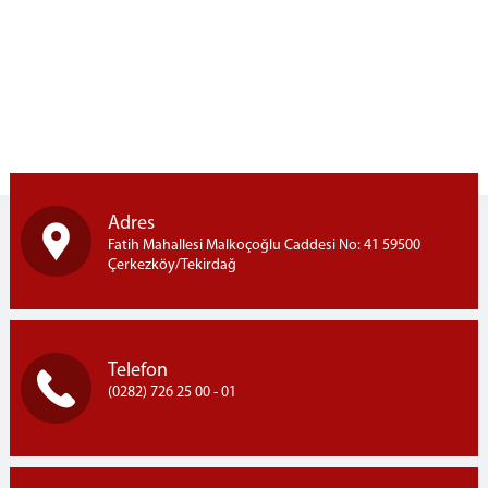
Sulh Ceza Hakimliği
Aile Mahkemeleri
İcra Mahkemeleri
İnfaz Hakimliği
İcra Dairesi
Müstemir Yetkili Hakimlerin İzin Durumları
EK HİZMET BİNASI
Adres
Ek Hizmet Binası
Fatih Mahallesi Malkoçoğlu Caddesi No: 41 59500
Asliye Hukuk Mahkemeleri
Çerkezköy/Tekirdağ
Sulh Hukuk Mahkemeleri
İş Mahkemeleri
MÜLHAKAT
Telefon
(0282) 726 25 00 - 01
İLETİŞİM