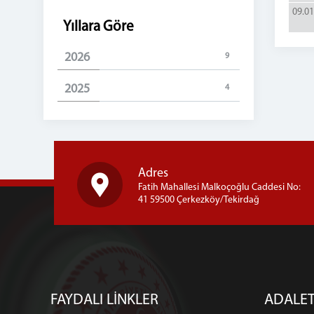
09.01
Yıllara Göre
2026
9
2025
4
Adres
Fatih Mahallesi Malkoçoğlu Caddesi No:
41 59500 Çerkezköy/Tekirdağ
FAYDALI LİNKLER
ADALET