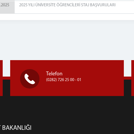
.2025
2025 YILI ÜNİVERSİTE ÖĞRENCİLERİ STAJ BAŞVURULARI
Telefon
(0282) 726 25 00 - 01
 BAKANLIĞI