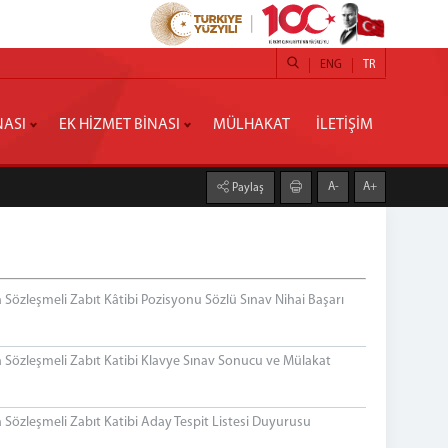
ENG
TR
NASI
EK HİZMET BİNASI
MÜLHAKAT
İLETİŞİM
A-
A+
Paylaş
özleşmeli Zabıt Kâtibi Pozisyonu Sözlü Sınav Nihai Başarı
Sözleşmeli Zabıt Katibi Klavye Sınav Sonucu ve Mülakat
özleşmeli Zabıt Katibi Aday Tespit Listesi Duyurusu