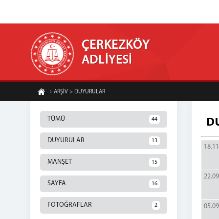
ÇERKEZKÖY
ADLİYESİ
ARŞİV > DUYURULAR
TÜMÜ
44
D
DUYURULAR
13
18.11
MANŞET
15
22.09
SAYFA
16
FOTOĞRAFLAR
2
05.09