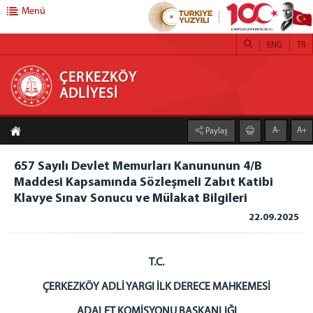
Menü
ENG
TR
ÇERKEZKÖY ADLİYESİ
ÇERKEZKÖY
ADLİYESİ
ANASAYFA
A-
A+
Paylaş
ANA HİZMET BİNASI
ÇERKEZKÖY ADALET SARAYI
657 Sayılı Devlet Memurları Kanununun 4/B
Maddesi Kapsamında Sözleşmeli Zabıt Katibi
CUMHURİYET BAŞSAVCILIĞI
Klavye Sınav Sonucu ve Mülakat Bilgileri
CUMHURİYET BAŞSAVCISI
22.09.2025
CUMHURİYET BAŞSAVCILIĞI BÜROLARI
ADALET KOMİSYONU
KOMİSYON BAŞKANI
T.C.
KOMİSYON ÜYELERİ
ÇERKEZKÖY ADLİ YARGI İLK DERECE MAHKEMESİ
Asliye Ceza Mahkemeleri
ADALET KOMİSYONU BAŞKANLIĞI