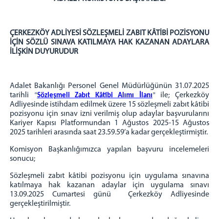
Sulh Ceza Hakimliği
Aile Mahkemeleri
İcra Mahkemeleri
ÇERKEZKÖY ADLİYESİ SÖZLEŞMELİ ZABIT KÂTİBİ POZİSYONU
İÇİN SÖZLÜ SINAVA KATILMAYA HAK KAZANAN ADAYLARA
İnfaz Hakimliği
İLİŞKİN DUYURUDUR
İcra Dairesi
Müstemir Yetkili Hakimlerin İzin Durumları
Adalet Bakanlığı Personel Genel Müdürlüğünün 31.07.2025
EK HİZMET BİNASI
tarihli
ile; Çerkezköy
“
Sözleşmeli Zabıt Kâtibi Alımı İlanı
”
Adliyesinde istihdam edilmek üzere 15 sözleşmeli zabıt kâtibi
Ek Hizmet Binası
pozisyonu için sınav izni verilmiş olup adaylar başvurularını
Asliye Hukuk Mahkemeleri
Kariyer Kapısı Platformundan 1 Ağustos 2025-15 Ağustos
2025 tarihleri arasında saat 23.59.59’a kadar gerçekleştirmiştir.
Sulh Hukuk Mahkemeleri
İş Mahkemeleri
Komisyon Başkanlığımızca yapılan başvuru incelemeleri
sonucu;
MÜLHAKAT
Sözleşmeli zabıt kâtibi pozisyonu için uygulama sınavına
İLETİŞİM
katılmaya hak kazanan adaylar için uygulama sınavı
13.09.2025 Cumartesi günü Çerkezköy Adliyesinde
gerçekleştirilmiştir.