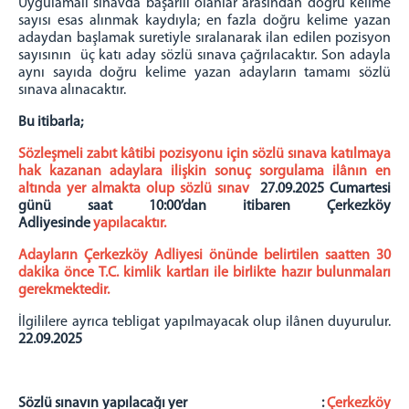
Uygulamalı sınavda başarılı olanlar arasından doğru kelime
sayısı esas alınmak kaydıyla; en fazla doğru kelime yazan
adaydan başlamak suretiyle sıralanarak ilan edilen pozisyon
sayısının üç katı aday sözlü sınava çağrılacaktır. Son adayla
aynı sayıda doğru kelime yazan adayların tamamı sözlü
sınava alınacaktır.
Bu itibarla;
Sözleşmeli zabıt kâtibi pozisyonu için sözlü sınava katılmaya
hak kazanan adaylara ilişkin sonuç sorgulama ilânın en
altında yer almakta olup sözlü sınav
27.09.2025 Cumartesi
günü saat 10:00’dan itibaren Çerkezköy
Adliyesinde
yapılacaktır.
Adayların Çerkezköy Adliyesi önünde belirtilen saatten 30
dakika önce T.C. kimlik kartları ile birlikte hazır bulunmaları
gerekmektedir.
İlgililere ayrıca tebligat yapılmayacak olup ilânen duyurulur.
22.09.2025
Sözlü sınavın yapılacağı yer :
Çerkezköy